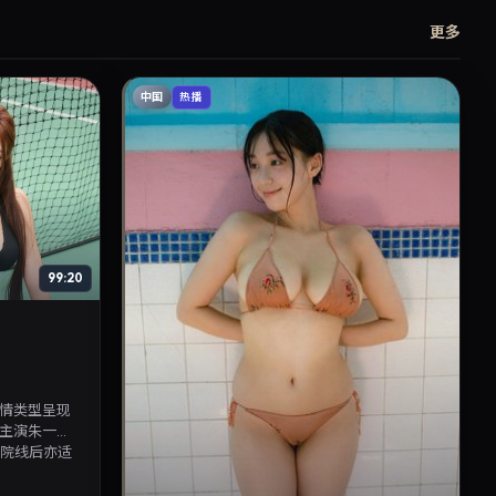
更多
中国
热播
99:20
情类型呈现
主演朱一
陆院线后亦适