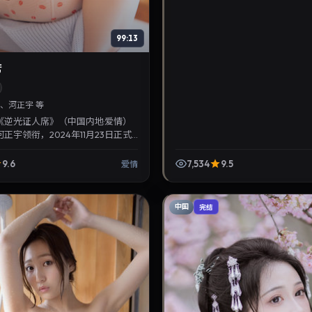
99:13
席
、河正宇 等
《逆光证人席》（中国内地·爱情）
正宇领衔，2024年11月23日正式
叙事紧凑，人物刻画细腻，可作为
...
9.6
7,534
9.5
爱情
中国
完结