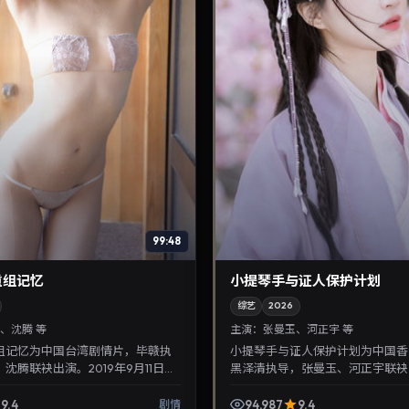
99:48
重组记忆
小提琴手与证人保护计划
综艺
2026
、沈腾 等
主演：
张曼玉、河正宇 等
组记忆为中国台湾剧情片，毕赣执
小提琴手与证人保护计划为中国香
沈腾联袂出演。2019年9月11日首
黑泽清执导，张曼玉、河正宇联袂出
性抉择与反转，推荐给关注华语影
年4月24日首映，讲述人性抉择
单...
关注华语影视片库...
9.4
94,987
9.4
剧情