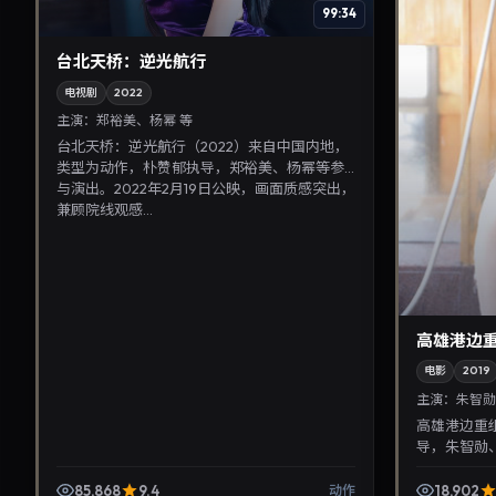
99:34
台北天桥：逆光航行
电视剧
2022
主演：
郑裕美、杨幂 等
台北天桥：逆光航行（2022）来自中国内地，
类型为动作，朴赞郁执导，郑裕美、杨幂等参
与演出。2022年2月19日公映，画面质感突出，
兼顾院线观感...
高雄港边
电影
2019
主演：
朱智勋
高雄港边重
导，朱智勋、
映，讲述人
视片库与热播榜
85,868
9.4
18,902
动作