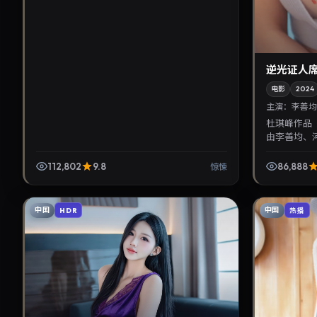
逆光证人
电影
2024
主演：
李善均
杜琪峰作品
由李善均、河
上映。影片
华语电影与热播
112,802
9.8
86,888
惊悚
中国
中国
HDR
热播