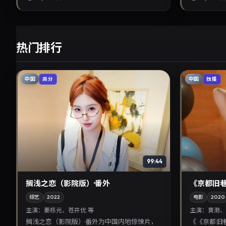
热门排行
中国
中国
高分
独播
99:44
搁浅之恋（影院版）·番外
《京都旧
综艺
2022
电影
2020
主演：
姜栋元、苍井优 等
主演：
黄渤、
搁浅之恋（影院版）·番外为中国内地惊悚片，
《《京都旧