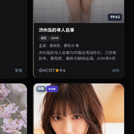
99:42
济州岛的寻人启事
综艺
2019
主演：
黄政民、姜栋元 等
济州岛的寻人启事为中国台湾动作片，刁亦男
执导，黄政民、姜栋元联袂出演。2019年9月
25日首映，讲述人性抉择与反转，推荐给关注
华语影视片库与热播...
41,137
9.4
爱情
动作
中国
HDR