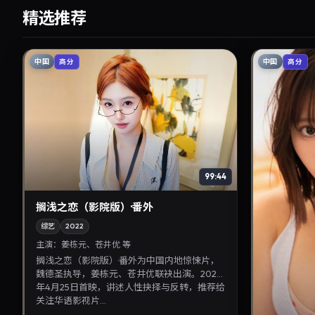
精选推荐
中国
中国
高分
高分
99:44
搁浅之恋（影院版）·番外
综艺
2022
主演：
姜栋元、苍井优 等
搁浅之恋（影院版）·番外为中国内地惊悚片，
魏德圣执导，姜栋元、苍井优联袂出演。2022
年4月25日首映，讲述人性抉择与反转，推荐给
关注华语影视片...