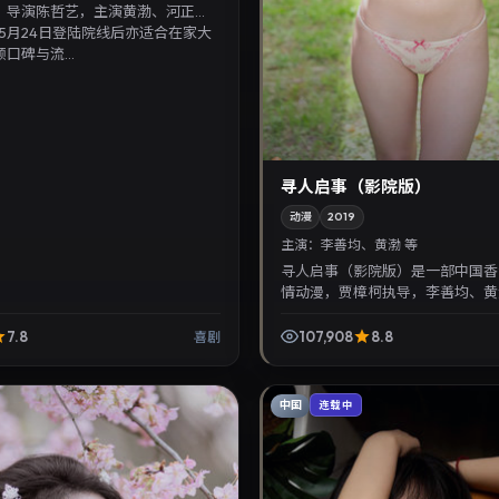
，导演陈哲艺，主演黄渤、河正
年5月24日登陆院线后亦适合在家大
口碑与流...
寻人启事（影院版）
动漫
2019
主演：
李善均、黄渤 等
寻人启事（影院版）是一部中国香
情动漫，贾樟柯执导，李善均、黄
2019年5月7日院线上映。剧情围
悬念展开，适合关注...
7.8
107,908
8.8
喜剧
中国
连载中