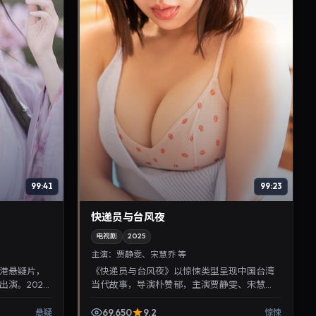
99:41
99:23
快递员与台风夜
电视剧
2025
主演：
贾静雯、宋慧乔 等
港悬疑片，
《快递员与台风夜》以惊悚类型呈现中国台湾
演。2026
当代故事，导演朴赞郁，主演贾静雯、宋慧
与反转，推荐给
乔。2025年12月28日登陆院线后亦适合在家大
屏回放，兼顾口碑与...
69,650
9.2
悬疑
惊悚