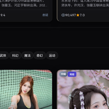
证人保护计划为中国香港悬疑片，
东京塔下的：证人席为中国香港悬
张曼玉、河正宇联袂出演。2026
贤执导，许光汉、张曼玉联袂出演。
日首映，讲述人性抉择与反转，推荐给
月27日首映，讲述人性抉择与反
库...
注华语影视片库与热...
9.4
90,497
7.0
悬疑
武侠
科幻
魔法
奇幻
运动
中国
完结