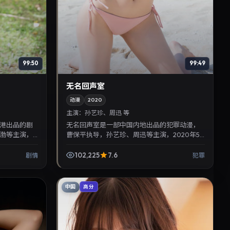
99:50
99:49
无名回声室
动漫
2020
主演：
孙艺珍、周迅 等
港出品的剧
无名回声室是一部中国内地出品的犯罪动漫，
渤等主演，
曹保平执导，孙艺珍、周迅等主演，2020年5
绕都市情感与
月16日院线上映。剧情围绕都市情感与悬念展
开，适合关注免费高...
102,225
7.6
剧情
犯罪
中国
高分