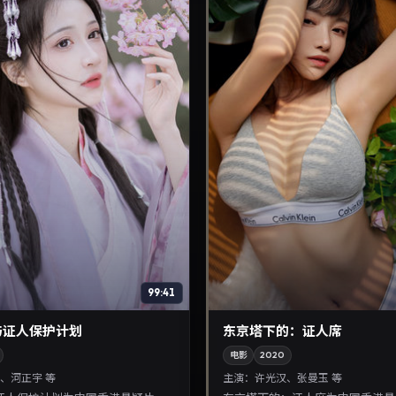
99:41
与证人保护计划
东京塔下的：证人席
电影
2020
、河正宇 等
主演：
许光汉、张曼玉 等