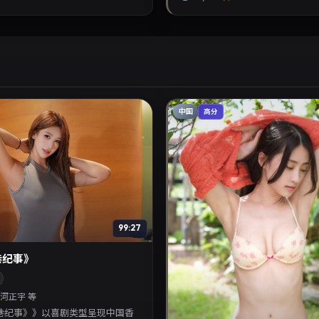
中国
高分
99:27
巷纪事》
河正宇 等
巷纪事》》以喜剧类型呈现中国香