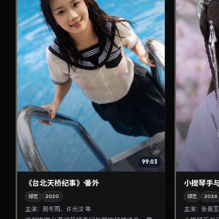
99:03
《台北天桥纪事》·番外
小提琴手
综艺
2020
综艺
2026
主演：
周冬雨、许光汉 等
主演：
张曼玉