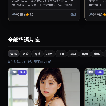
这部中国台湾综艺将奇幻与写实风格结合，曹
小提琴手与
保平掌镜，周冬雨、许光汉担纲主角。2020年
黑泽清执导，
5月7日与观众见面，对白精炼，适合晚间沉浸
年4月24
式追剧与检索同类华...
关注华语影视片
97,536
7.7
94,987
奇幻
全部华语片库
全部
恋爱
冒险
机甲
日常
悬疑
美食
音乐
当前类型共
37
部，展示前
24
部
中国
中国
院线
独播