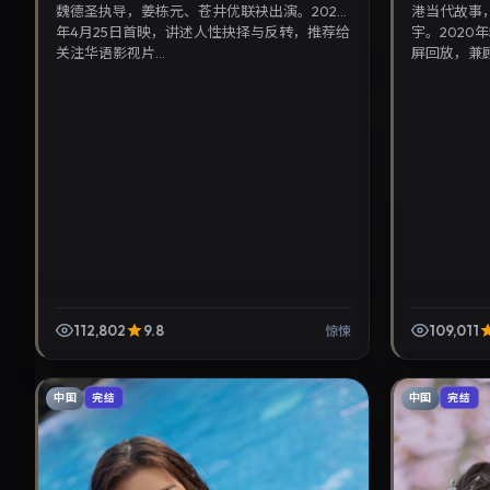
魏德圣执导，姜栋元、苍井优联袂出演。2022
港当代故事
年4月25日首映，讲述人性抉择与反转，推荐给
宇。2020
关注华语影视片...
屏回放，兼顾
112,802
9.8
109,011
惊悚
中国
中国
完结
完结