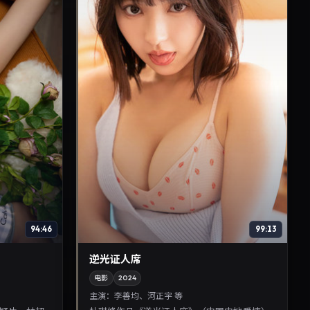
94:46
99:13
逆光证人席
电影
2024
主演：
李善均、河正宇 等